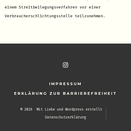
einem Streitbeilegungsverfahren vor einer
Verbraucherschlichtungsstelle teilzunehmen.
Instagram
in
IMPRESSUM
neuem
ERKLÄRUNG ZUR BARRIEREFREIHEIT
Tab
öffnen
© 2026
Mit Liebe und Wordpress erstellt
Datenschutzerklärung